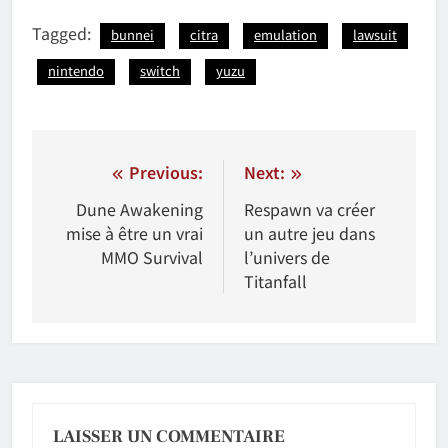
Tagged:
bunnei
citra
emulation
lawsuit
nintendo
switch
yuzu
Navigation
Previous:
Next:
de
Dune Awakening
Respawn va créer
mise à être un vrai
un autre jeu dans
l'article
MMO Survival
l’univers de
Titanfall
LAISSER UN COMMENTAIRE