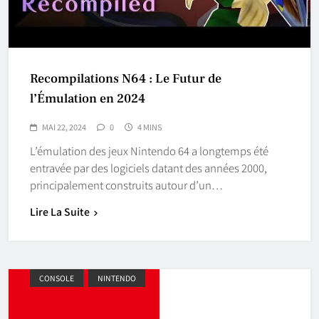
Recompilations N64 : Le Futur de
l’Émulation en 2024
MAI 22, 2024
0
4 MINS
L’émulation des jeux Nintendo 64 a longtemps été
entravée par des logiciels datant des années 2000,
principalement construits autour d’un…
Lire La Suite
CONSOLE
NINTENDO