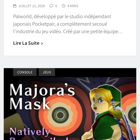
JUILLET 21, 2026
0
4 MINS
Palworld, développé par le studio indépendant
japonais Pocketpair, a complètement secoué
l’industrie du jeu vidéo. Créé par une petite équipe…
Lire La Suite
CONSOLE
JEUX