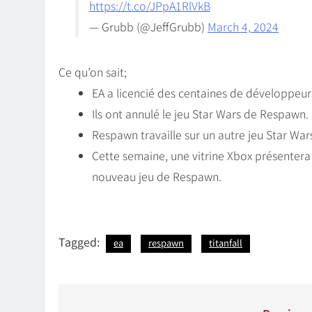
https://t.co/JPpA1RlVkB
— Grubb (@JeffGrubb)
March 4, 2024
Ce qu’on sait;
EA a licencié des centaines de développeur
Ils ont annulé le jeu Star Wars de Respawn.
Respawn travaille sur un autre jeu Star War
Cette semaine, une vitrine Xbox présentera d
nouveau jeu de Respawn.
Tagged:
ea
respawn
titanfall