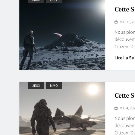
Cette 
MAI 11, 2
Nous plon
découvert
Citizen. 
Lire La Su
JEUX
MMO
Cette 
MAI 4, 20
Nous plon
découvert
Citizen. 