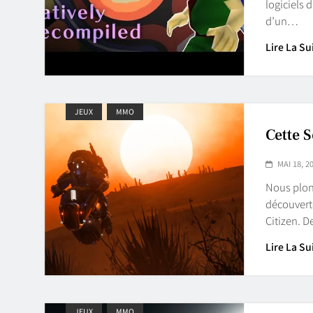
logiciels 
d’un…
Lire La Su
JEUX
MMO
Cette 
MAI 18, 2
Nous plon
découvert
Citizen. 
Lire La Su
JEUX
MMO