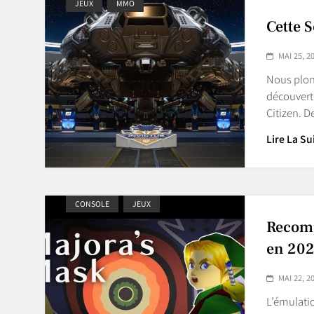
JEUX
MMO
Cette 
MAI 25, 2
Nous plon
découvert
Citizen. 
Lire La Su
CONSOLE
JEUX
Recomp
en 20
MAI 22, 2
L’émulati