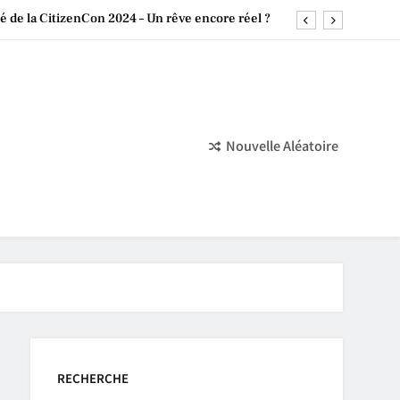
 de la CitizenCon 2024 – Un rêve encore réel ?
a Culture Chinoise dans le Monde du Jeu Vidéo
 4.0 : Développement en Retard et Perspectives
Nintendo : Un Succès Indépendant Monumental
Nouvelle Aléatoire
 de la CitizenCon 2024 – Un rêve encore réel ?
a Culture Chinoise dans le Monde du Jeu Vidéo
 4.0 : Développement en Retard et Perspectives
RECHERCHE