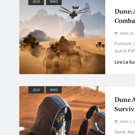
JEUX
MMO
Dune:A
Combat
MARS 28,
Funcom, l
que le PvP
Lire La Su
JEUX
MMO
Dune A
Surviv
MARS 5, 
Dune: Awa