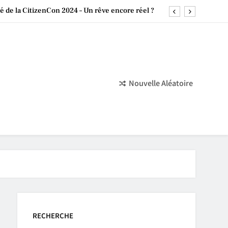
 de la CitizenCon 2024 – Un rêve encore réel ?
a Culture Chinoise dans le Monde du Jeu Vidéo
 4.0 : Développement en Retard et Perspectives
Nintendo : Un Succès Indépendant Monumental
Nouvelle Aléatoire
 de la CitizenCon 2024 – Un rêve encore réel ?
a Culture Chinoise dans le Monde du Jeu Vidéo
 4.0 : Développement en Retard et Perspectives
RECHERCHE