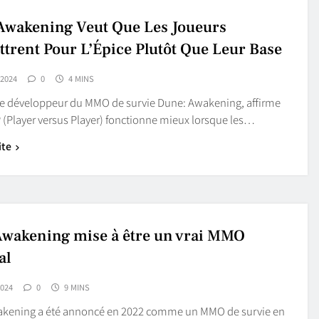
wakening Veut Que Les Joueurs
trent Pour L’Épice Plutôt Que Leur Base
 2024
0
4 MINS
e développeur du MMO de survie Dune: Awakening, affirme
 (Player versus Player) fonctionne mieux lorsque les…
ite
wakening mise à être un vrai MMO
al
2024
0
9 MINS
kening a été annoncé en 2022 comme un MMO de survie en