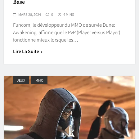
Base
MARS 28, 2024
0
4 MINS
Funcom, le développeur du MMO de survie Dune:
Awakening, affirme que le PvP (Player versus Player)
fonctionne mieux lorsque les…
Lire La Suite
JEUX
MMO