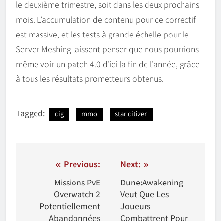
le deuxième trimestre, soit dans les deux prochains
mois. L’accumulation de contenu pour ce correctif
est massive, et les tests à grande échelle pour le
Server Meshing laissent penser que nous pourrions
même voir un patch 4.0 d’ici la fin de l’année, grâce
à tous les résultats prometteurs obtenus.
Tagged:
cig
mmo
star citizen
Navigation
Previous:
Next:
de
Missions PvE
Dune:Awakening
Overwatch 2
Veut Que Les
l'article
Potentiellement
Joueurs
Abandonnées
Combattrent Pour