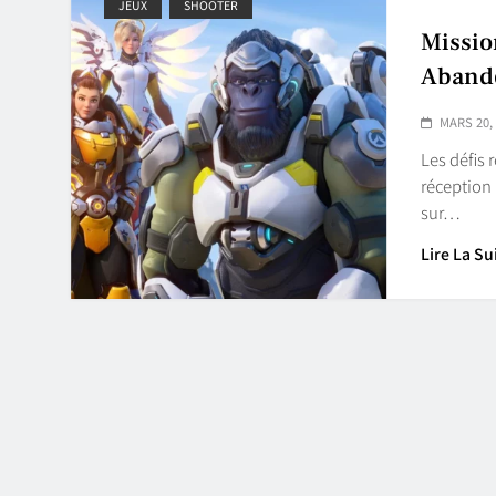
JEUX
SHOOTER
Missio
Aband
MARS 20,
Les défis
réception 
sur…
Lire La Su