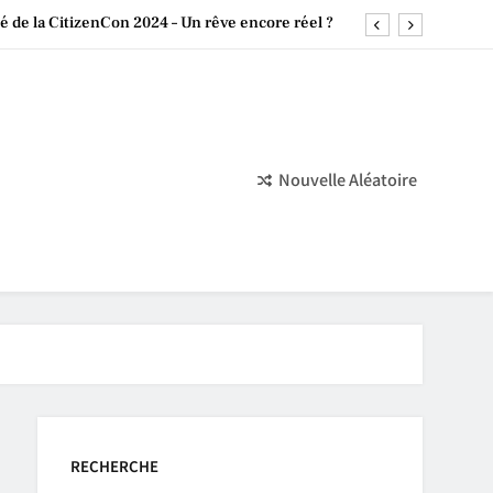
 de la CitizenCon 2024 – Un rêve encore réel ?
a Culture Chinoise dans le Monde du Jeu Vidéo
 4.0 : Développement en Retard et Perspectives
Nintendo : Un Succès Indépendant Monumental
Nouvelle Aléatoire
 de la CitizenCon 2024 – Un rêve encore réel ?
a Culture Chinoise dans le Monde du Jeu Vidéo
 4.0 : Développement en Retard et Perspectives
RECHERCHE